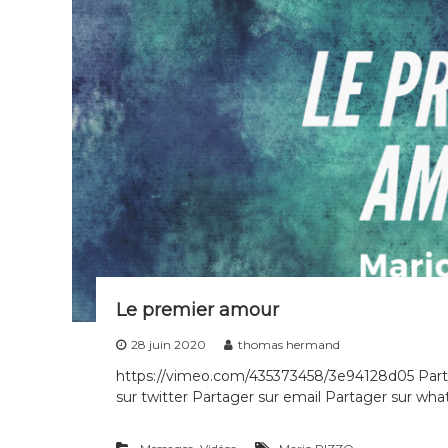
s
d
i
s
c
i
p
l
e
s
d
e
t
o
u
Le premier amour
t
28 juin 2020
thomas hermand
e
s
https://vimeo.com/435373458/3e94128d05 Part
l
sur twitter Partager sur email Partager sur what
e
s