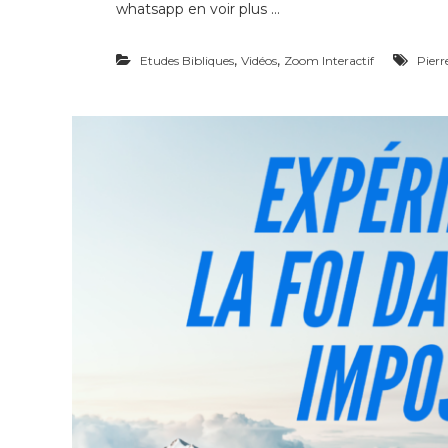
whatsapp en voir plus …
,
,
Etudes Bibliques
Vidéos
Zoom Interactif
Pier