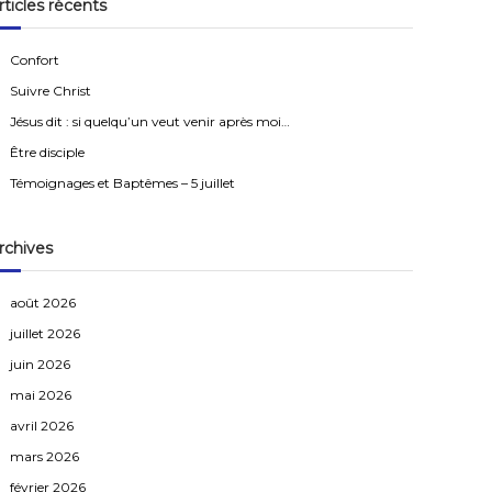
rticles récents
r
c
h
e
Confort
r
Suivre Christ
Jésus dit : si quelqu’un veut venir après moi…
Être disciple
Témoignages et Baptêmes – 5 juillet
rchives
août 2026
juillet 2026
juin 2026
mai 2026
avril 2026
mars 2026
février 2026