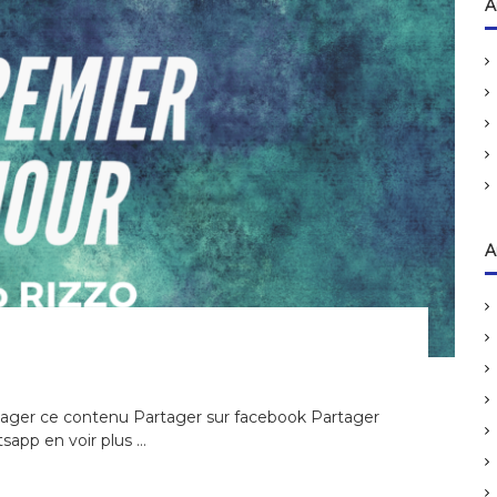
h
A
e
r
c
h
e
r
:
A
ager ce contenu Partager sur facebook Partager
sapp en voir plus …