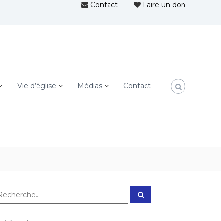
Contact
Faire un don
Vie d’église
Médias
Contact
R
e
c
h
e