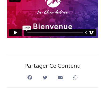
n
s
Partager Ce Contenu