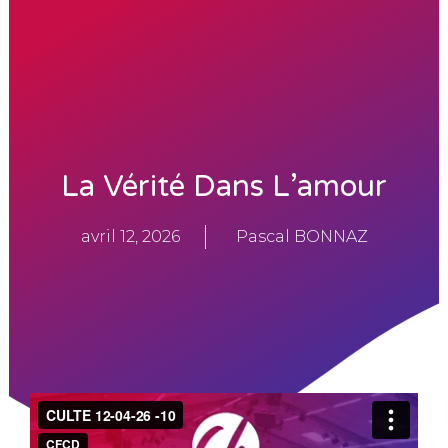
i
p
l
e
s
d
e
t
o
u
La Vérité Dans L’amour
t
e
s
avril 12, 2026
Pascal BONNAZ
l
e
s
g
é
n
é
r
a
t
i
o