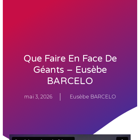
i
p
l
e
s
d
e
t
o
u
Que Faire En Face De
t
e
Géants – Eusèbe
s
l
BARCELO
e
s
g
mai 3, 2026
Eusèbe BARCELO
é
n
é
r
a
t
i
o