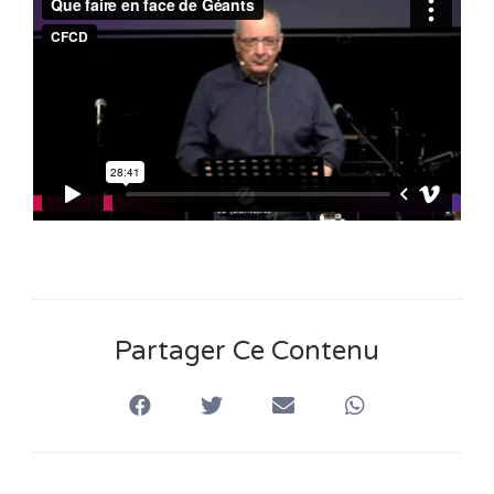
n
s
Partager Ce Contenu