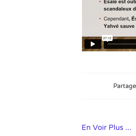
g
é
n
é
r
a
t
i
o
n
s
Partage
En Voir Plus ...