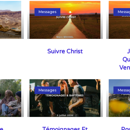
Messages
Messa
Suivre Christ
J
Qu
Ven
Messages
Messa
le
Témoignages Et
Po