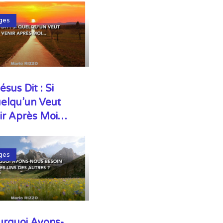
ges
ésus Dit : Si
elqu’un Veut
ir Après Moi…
ges
urquoi Avons-