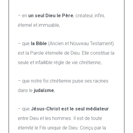
i
p
l
– en
un seul Dieu le Père
, créateur, infini,
e
éternel et immuable,
s
d
e
t
– que
la Bible
(Ancien et Nouveau Testament)
o
u
est la Parole éternelle de Dieu. Elle constitue la
t
seule et infaillible règle de vie chrétienne,
e
s
l
e
– que notre foi chrétienne puise ses racines
s
g
dans le
judaïsme
,
é
n
é
– que
Jésus-Christ est le seul médiateur
r
a
entre Dieu et les hommes. Il est de toute
t
i
éternité le Fils unique de Dieu. Conçu par la
o