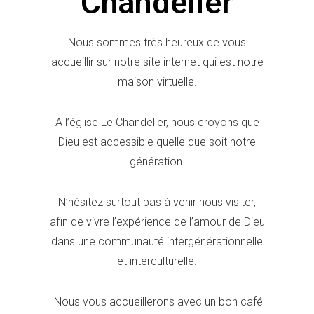
Chandelier
i
p
l
Nous sommes très heureux de vous
e
s
accueillir sur notre site internet qui est notre
d
maison virtuelle.
e
t
o
A l’église Le Chandelier, nous croyons que
u
t
Dieu est accessible
quelle
que soit notre
e
génération.
s
l
e
s
N’hésitez surtout pas à venir nous visiter,
g
afin de vivre l’expérience de l’amour de Dieu
é
n
dans une communauté intergénérationnelle
é
et interculturelle.
r
a
t
i
Nous vous accueillerons avec un bon café
o