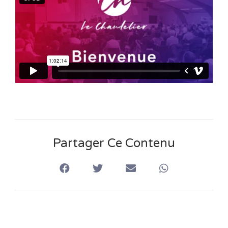
n
s
Partager Ce Contenu