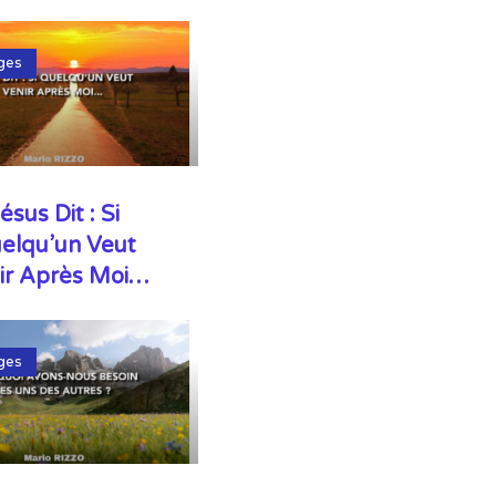
ges
ésus Dit : Si
elqu’un Veut
ir Après Moi…
ges