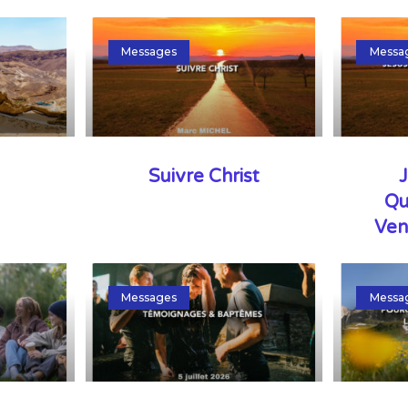
Messages
Messa
Suivre Christ
J
Qu
Ven
Messages
Messa