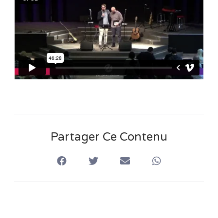
n
s
Partager Ce Contenu