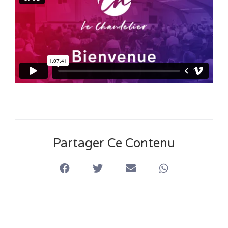
n
s
Partager Ce Contenu