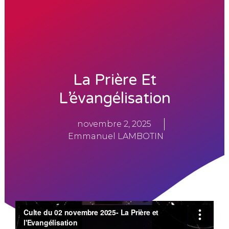
i
p
l
e
s
d
e
t
La Prière Et
o
u
L’évangélisation
t
e
s
novembre 2, 2025
l
Emmanuel LAMBOTIN
e
s
g
é
n
é
r
a
t
i
o