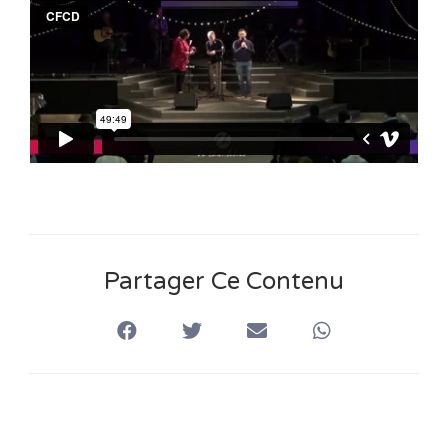
n
s
Partager Ce Contenu