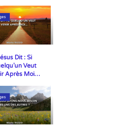
ges
ésus Dit : Si
elqu’un Veut
ir Après Moi…
ges