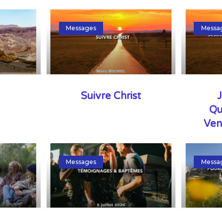
Messages
Messa
Suivre Christ
J
Qu
Ven
Messages
Messa