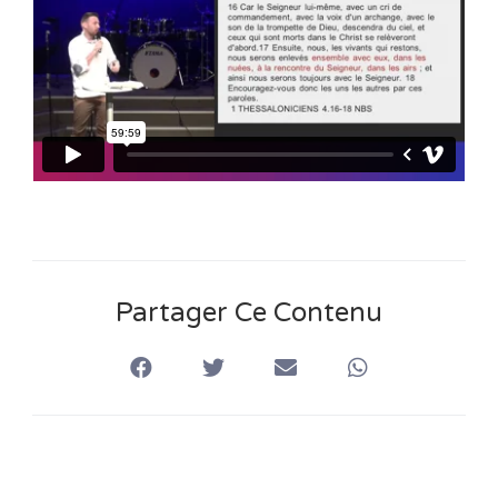
n
s
Partager Ce Contenu