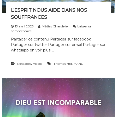
é
d
L’ESPRIT NOUS AIDE DANS NOS
e
SOUFFRANCES
D
i
13 avril 2025
Médias Chandelier
Laisser un
e
s
commentaire
u
u
Partager ce contenu Partager sur facebook
r
Partager sur twitter Partager sur email Partager sur
L
’
whatsapp en voir plus …
E
S
,
Messages
P
Vidéos
Thomas HERMAND
R
I
T
N
O
U
S
A
I
D
E