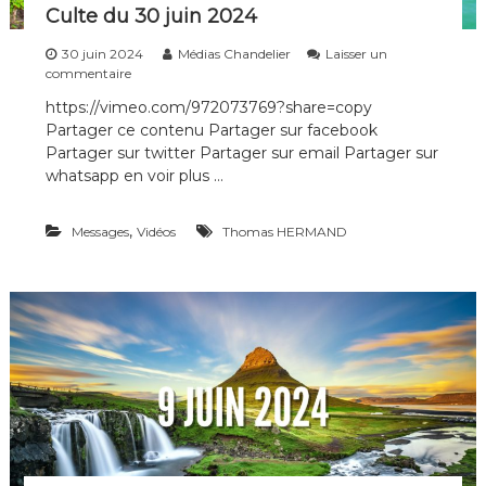
4
Culte du 30 juin 2024
30 juin 2024
Médias Chandelier
Laisser un
s
commentaire
u
https://vimeo.com/972073769?share=copy
r
Partager ce contenu Partager sur facebook
C
u
Partager sur twitter Partager sur email Partager sur
l
whatsapp en voir plus …
t
e
d
,
Messages
Vidéos
Thomas HERMAND
u
3
0
j
u
i
n
2
0
2
4