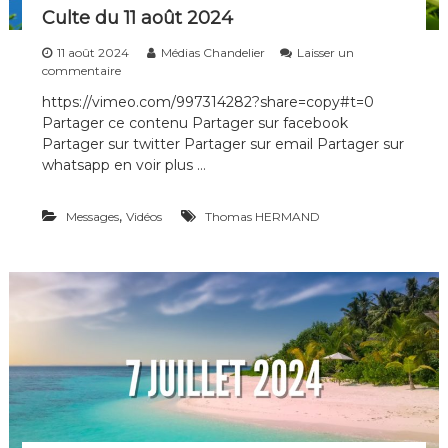
t
Culte du 11 août 2024
é
11 août 2024
Médias Chandelier
Laisser un
s
commentaire
u
https://vimeo.com/997314282?share=copy#t=0
r
Partager ce contenu Partager sur facebook
C
u
Partager sur twitter Partager sur email Partager sur
l
whatsapp en voir plus …
t
e
d
,
Messages
Vidéos
Thomas HERMAND
u
1
1
a
o
û
t
2
0
2
4