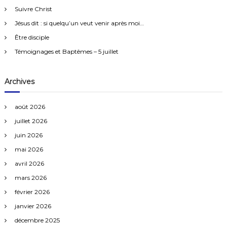
g
Suivre Christ
h
e
Jésus dit : si quelqu’un veut venir après moi…
a
r
Être disciple
:
t
Témoignages et Baptêmes – 5 juillet
i
Archives
o
août 2026
n
juillet 2026
juin 2026
d
mai 2026
e
avril 2026
mars 2026
s
février 2026
a
janvier 2026
décembre 2025