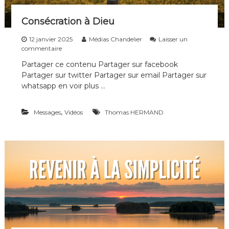
0
2
Consécration à Dieu
5
12 janvier 2025
Médias Chandelier
Laisser un
s
commentaire
u
Partager ce contenu Partager sur facebook
r
Partager sur twitter Partager sur email Partager sur
C
o
whatsapp en voir plus …
n
s
,
Messages
é
Vidéos
Thomas HERMAND
c
r
a
t
i
o
n
à
D
i
e
u