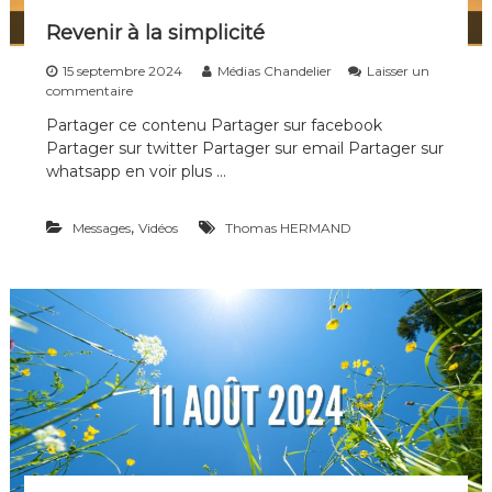
Revenir à la simplicité
15 septembre 2024
Médias Chandelier
Laisser un
s
commentaire
u
Partager ce contenu Partager sur facebook
r
Partager sur twitter Partager sur email Partager sur
R
e
whatsapp en voir plus …
v
e
,
Messages
n
Vidéos
Thomas HERMAND
i
r
à
l
a
s
i
m
p
l
i
c
i