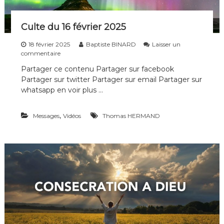
D
A
N
Culte du 16 février 2025
S
N
18 février 2025
Baptiste BINARD
Laisser un
O
s
commentaire
S
u
Partager ce contenu Partager sur facebook
S
r
O
Partager sur twitter Partager sur email Partager sur
C
U
u
whatsapp en voir plus …
F
l
F
t
R
,
Messages
e
Vidéos
Thomas HERMAND
A
d
N
u
C
1
E
6
S
f
é
v
r
i
e
r
2