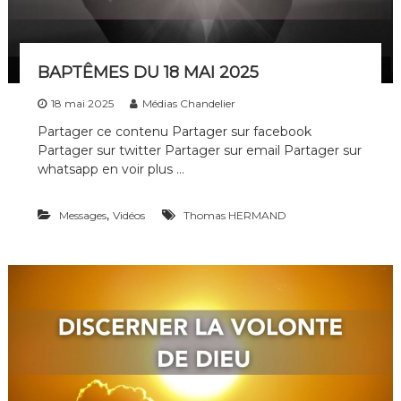
i
p
l
e
BAPTÊMES DU 18 MAI 2025
s
d
18 mai 2025
Médias Chandelier
e
t
Partager ce contenu Partager sur facebook
o
Partager sur twitter Partager sur email Partager sur
u
whatsapp en voir plus …
t
e
s
,
Messages
Vidéos
Thomas HERMAND
l
e
s
g
é
n
é
r
a
t
i
o