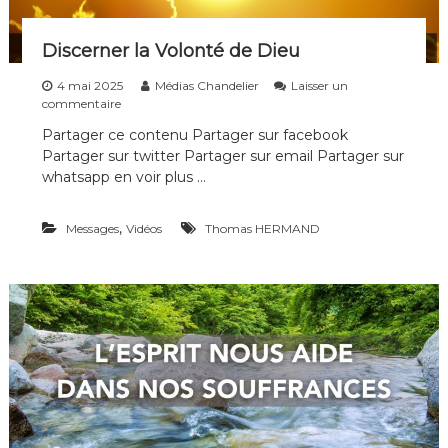
n
s
Discerner la Volonté de Dieu
4 mai 2025
Médias Chandelier
Laisser un
s
commentaire
u
Partager ce contenu Partager sur facebook
r
Partager sur twitter Partager sur email Partager sur
D
i
whatsapp en voir plus …
s
c
,
Messages
e
Vidéos
Thomas HERMAND
r
n
e
r
l
a
V
o
l
o
n
t