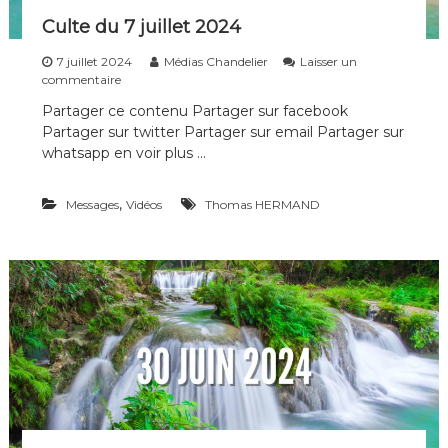
Culte du 7 juillet 2024
7 juillet 2024
Médias Chandelier
Laisser un
s
commentaire
u
Partager ce contenu Partager sur facebook
r
Partager sur twitter Partager sur email Partager sur
C
u
whatsapp en voir plus …
l
t
,
Messages
e
Vidéos
Thomas HERMAND
d
u
7
j
u
i
l
l
e
t
2
0
2