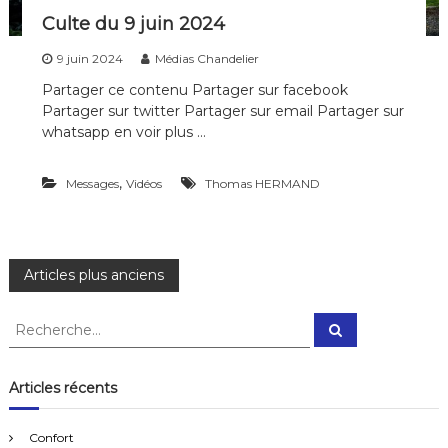
Culte du 9 juin 2024
9 juin 2024
Médias Chandelier
Partager ce contenu Partager sur facebook
Partager sur twitter Partager sur email Partager sur
whatsapp en voir plus …
,
Messages
Vidéos
Thomas HERMAND
N
Articles plus anciens
a
R
R
e
e
c
v
c
h
e
h
Articles récents
r
e
i
c
h
r
e
Confort
r
c