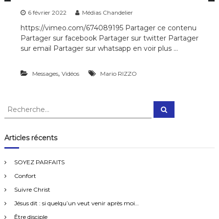
6 février 2022
Médias Chandelier
https://vimeo.com/674089195 Partager ce contenu
Partager sur facebook Partager sur twitter Partager
sur email Partager sur whatsapp en voir plus …
,
Messages
Vidéos
Mario RIZZO
R
R
e
e
c
c
h
e
h
Articles récents
r
e
c
h
r
e
SOYEZ PARFAITS
r
c
Confort
h
e
Suivre Christ
r
Jésus dit : si quelqu’un veut venir après moi…
:
Être disciple