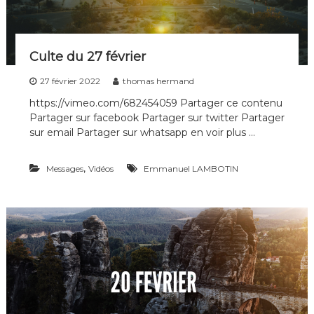
i
p
l
e
Culte du 27 février
s
d
27 février 2022
thomas hermand
e
t
https://vimeo.com/682454059 Partager ce contenu
o
Partager sur facebook Partager sur twitter Partager
u
sur email Partager sur whatsapp en voir plus …
t
e
s
,
Messages
Vidéos
Emmanuel LAMBOTIN
l
e
s
g
é
n
é
r
a
t
i
o