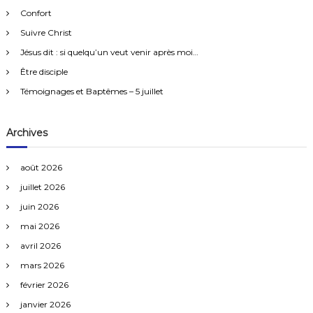
h
r
e
e
Confort
r
c
Suivre Christ
h
e
Jésus dit : si quelqu’un veut venir après moi…
r
Être disciple
:
Témoignages et Baptêmes – 5 juillet
Archives
août 2026
juillet 2026
juin 2026
mai 2026
avril 2026
mars 2026
février 2026
janvier 2026