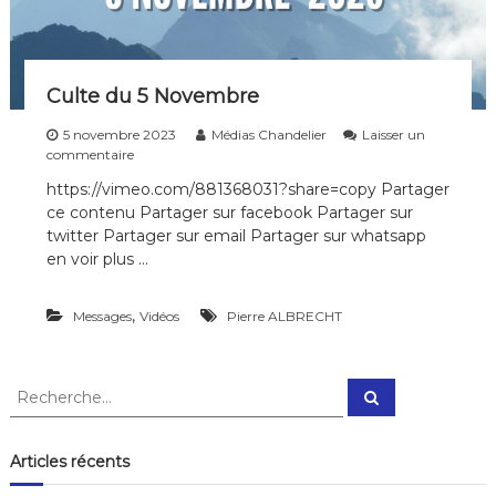
b
r
e
2
0
Culte du 5 Novembre
2
3
5 novembre 2023
Médias Chandelier
Laisser un
s
commentaire
u
https://vimeo.com/881368031?share=copy Partager
r
ce contenu Partager sur facebook Partager sur
C
u
twitter Partager sur email Partager sur whatsapp
l
en voir plus …
t
e
d
,
Messages
Vidéos
Pierre ALBRECHT
u
5
N
R
o
R
e
e
v
c
c
e
h
e
m
h
Articles récents
r
b
e
c
r