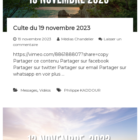
r
n
e
s
2
0
2
Culte du 19 novembre 2023
3
19 novembre 2023
Médias Chandelier
Laisser un
s
commentaire
u
https://vimeo.com/886188807?share=copy
r
Partager ce contenu Partager sur facebook
C
u
Partager sur twitter Partager sur email Partager sur
l
whatsapp en voir plus …
t
e
d
,
Messages
Vidéos
Philippe KADDOUR
u
1
9
n
o
v
e
m
b