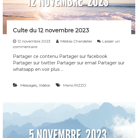
r
e
2
0
2
Culte du 12 novembre 2023
3
12 novembre 2023
Médias Chandelier
Laisser un
s
commentaire
u
Partager ce contenu Partager sur facebook
r
Partager sur twitter Partager sur email Partager sur
C
u
whatsapp en voir plus …
l
t
,
Messages
e
Vidéos
Mario RIZZO
d
u
1
2
n
o
v
e
m