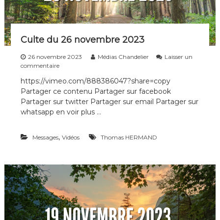
i
p
l
e
Culte du 26 novembre 2023
s
d
26 novembre 2023
Médias Chandelier
Laisser un
e
s
commentaire
t
u
o
https://vimeo.com/888386047?share=copy
r
u
Partager ce contenu Partager sur facebook
C
t
u
Partager sur twitter Partager sur email Partager sur
e
l
whatsapp en voir plus …
s
t
l
e
e
d
,
Messages
Vidéos
Thomas HERMAND
s
u
g
2
é
6
n
n
é
o
r
v
a
e
t
m
i
b
o