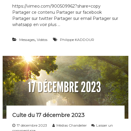
u
https://vimeo.com/900509962?share=copy
r
Partager ce contenu Partager sur facebook
C
u
Partager sur twitter Partager sur email Partager sur
l
whatsapp en voir plus …
t
e
d
,
Messages
Vidéos
Philippe KADDOUR
u
7
j
a
n
v
i
e
r
2
0
2
4
Culte du 17 décembre 2023
17 décembre 2023
Médias Chandelier
Laisser un
s
commentaire