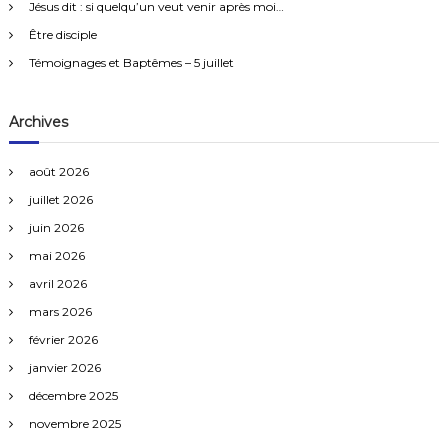
e
Jésus dit : si quelqu’un veut venir après moi…
a
r
Être disciple
:
t
Témoignages et Baptêmes – 5 juillet
i
Archives
o
août 2026
n
juillet 2026
juin 2026
d
mai 2026
e
avril 2026
mars 2026
s
février 2026
a
janvier 2026
décembre 2025
r
novembre 2025