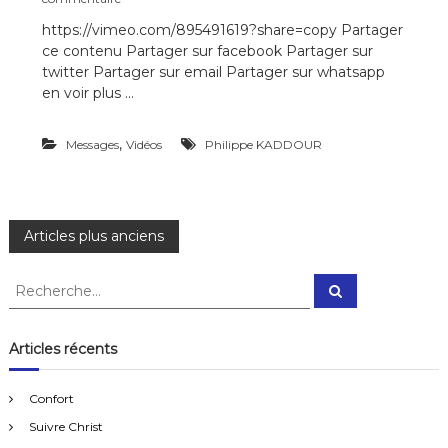
u
https://vimeo.com/895491619?share=copy Partager
r
ce contenu Partager sur facebook Partager sur
C
u
twitter Partager sur email Partager sur whatsapp
l
en voir plus …
t
e
d
,
Messages
Vidéos
Philippe KADDOUR
u
1
7
d
N
é
Articles plus anciens
c
e
a
R
m
R
e
e
b
c
v
r
c
h
e
e
h
Articles récents
r
2
e
i
c
0
h
r
e
2
Confort
r
c
g
3
Suivre Christ
h