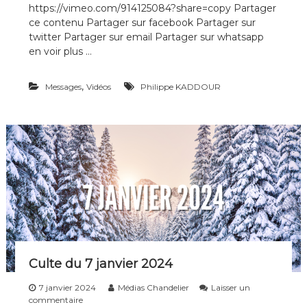
https://vimeo.com/914125084?share=copy Partager
r
ce contenu Partager sur facebook Partager sur
C
u
twitter Partager sur email Partager sur whatsapp
l
en voir plus …
t
e
d
,
Messages
Vidéos
Philippe KADDOUR
u
1
8
f
é
v
r
i
e
r
2
0
2
4
Culte du 7 janvier 2024
7 janvier 2024
Médias Chandelier
Laisser un
s
commentaire