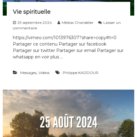
Vie spirituelle
29 septembre 2024
Médias Chandelier
Laisser un
s
commentaire
u
https://vimeo.com/1013976307?share=copy#t=0
r
Partager ce contenu Partager sur facebook
V
i
Partager sur twitter Partager sur email Partager sur
e
whatsapp en voir plus …
s
p
i
,
Messages
Vidéos
Philippe KADDOUR
r
i
t
u
e
l
l
e