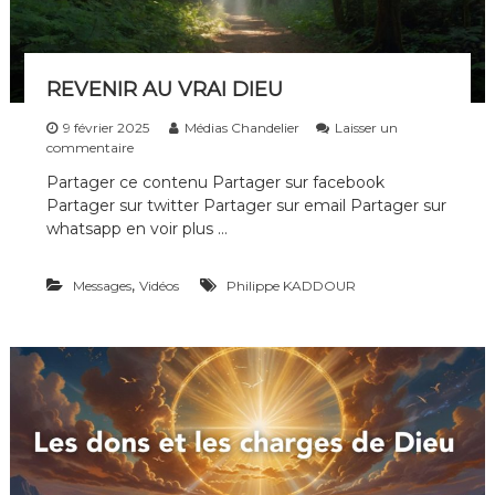
i
p
l
e
REVENIR AU VRAI DIEU
s
d
9 février 2025
Médias Chandelier
Laisser un
e
s
commentaire
t
u
o
Partager ce contenu Partager sur facebook
r
u
Partager sur twitter Partager sur email Partager sur
R
t
E
whatsapp en voir plus …
e
V
s
E
l
,
Messages
N
Vidéos
Philippe KADDOUR
e
I
s
R
g
A
é
U
n
V
é
R
r
A
a
I
t
D
i
I
o