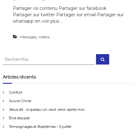
Partager ce contenu Partager sur facebook
Partager sur twitter Partager sur email Partager sur
whatsapp en voir plus …
,
Messages
Vidéos
R
R
e
e
c
c
h
e
h
Articles récents
r
e
c
h
r
e
Confort
r
c
Suivre Christ
h
e
Jésus dit : si quelqu’un veut venir après moi…
r
Être disciple
:
Témoignages et Baptêmes – 5 juillet