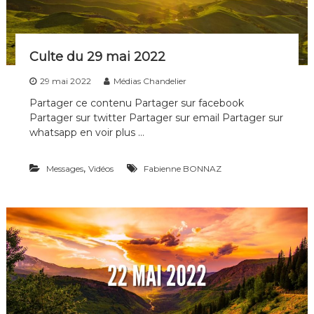
i
p
l
e
Culte du 29 mai 2022
s
d
29 mai 2022
Médias Chandelier
e
t
Partager ce contenu Partager sur facebook
o
Partager sur twitter Partager sur email Partager sur
u
whatsapp en voir plus …
t
e
s
,
Messages
Vidéos
Fabienne BONNAZ
l
e
s
g
é
n
é
r
a
t
i
o