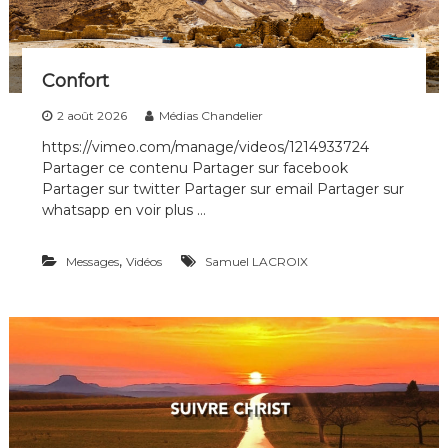
i
p
l
e
Confort
s
d
2 août 2026
Médias Chandelier
e
t
https://vimeo.com/manage/videos/1214933724
o
Partager ce contenu Partager sur facebook
u
Partager sur twitter Partager sur email Partager sur
t
whatsapp en voir plus …
e
s
l
,
Messages
Vidéos
Samuel LACROIX
e
s
g
é
n
é
r
a
t
i
o