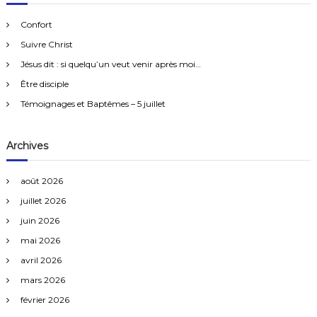
e
i
c
h
r
e
Confort
r
c
g
Suivre Christ
h
e
Jésus dit : si quelqu’un veut venir après moi…
a
r
Être disciple
:
t
Témoignages et Baptêmes – 5 juillet
i
Archives
o
août 2026
n
juillet 2026
juin 2026
d
mai 2026
e
avril 2026
mars 2026
s
février 2026