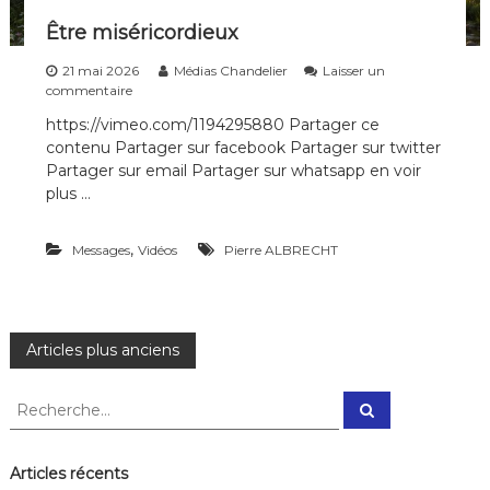
Être miséricordieux
21 mai 2026
Médias Chandelier
Laisser un
s
commentaire
u
https://vimeo.com/1194295880 Partager ce
r
contenu Partager sur facebook Partager sur twitter
Ê
t
Partager sur email Partager sur whatsapp en voir
r
plus …
e
m
i
,
Messages
Vidéos
Pierre ALBRECHT
s
é
r
i
N
c
Articles plus anciens
o
r
a
R
d
R
e
e
i
c
v
e
c
h
u
e
h
Articles récents
r
x