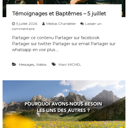
Témoignages et Baptêmes – 5 juillet
5 juillet 2026
Médias Chandelier
Laisser un
s
commentaire
u
Partager ce contenu Partager sur facebook
r
Partager sur twitter Partager sur email Partager sur
T
é
whatsapp en voir plus …
m
o
,
Messages
i
Vidéos
Marc MICHEL
g
n
a
g
e
s
e
t
B
a
p
t