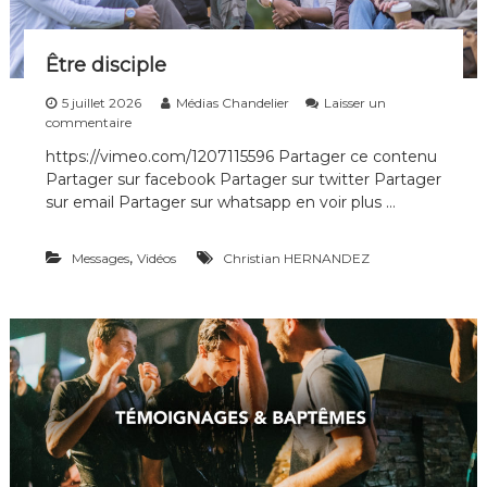
Être disciple
5 juillet 2026
Médias Chandelier
Laisser un
s
commentaire
u
https://vimeo.com/1207115596 Partager ce contenu
r
Partager sur facebook Partager sur twitter Partager
Ê
t
sur email Partager sur whatsapp en voir plus …
r
e
,
Messages
d
Vidéos
Christian HERNANDEZ
i
s
c
i
p
l
e