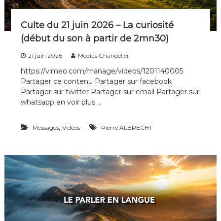
u
s
b
Culte du 21 juin 2026 – La curiosité
e
(début du son à partir de 2mn30)
s
o
21 juin 2026
Médias Chandelier
i
n
https://vimeo.com/manage/videos/1201140005
l
Partager ce contenu Partager sur facebook
e
Partager sur twitter Partager sur email Partager sur
s
whatsapp en voir plus …
u
n
s
,
Messages
Vidéos
Pierre ALBRECHT
d
e
s
a
u
t
r
e
s
?