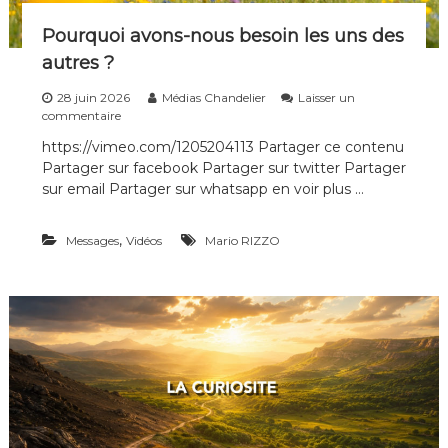
ê
m
Pourquoi avons-nous besoin les uns des
e
autres ?
s
–
28 juin 2026
Médias Chandelier
Laisser un
5
s
commentaire
j
u
u
https://vimeo.com/1205204113 Partager ce contenu
r
i
Partager sur facebook Partager sur twitter Partager
P
l
o
sur email Partager sur whatsapp en voir plus …
l
u
e
r
t
,
Messages
q
Vidéos
Mario RIZZO
u
o
i
a
v
o
n
s
-
n
o