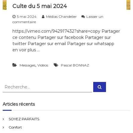
Culte du 5 mai 2024
5 mai 2024
Médias Chandelier
Laisser un
s
commentaire
u
https://vimeo.com/942917432?share=copy Partager
r
ce contenu Partager sur facebook Partager sur
C
u
twitter Partager sur email Partager sur whatsapp
l
en voir plus …
t
e
d
,
Messages
Vidéos
Pascal BONNAZ
u
5
m
R
a
R
e
e
i
c
c
2
h
e
0
h
Articles récents
r
2
e
c
4
h
r
e
SOYEZ PARFAITS
r
c
Confort
h