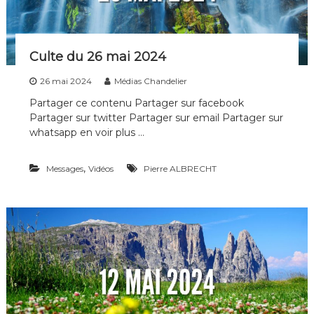
i
p
l
e
Culte du 26 mai 2024
s
d
26 mai 2024
Médias Chandelier
e
t
Partager ce contenu Partager sur facebook
o
Partager sur twitter Partager sur email Partager sur
u
whatsapp en voir plus …
t
e
s
,
Messages
Vidéos
Pierre ALBRECHT
l
e
s
g
é
n
é
r
a
t
i
o