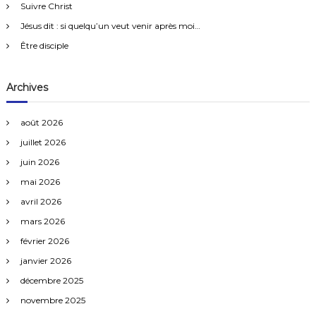
e
Suivre Christ
r
Jésus dit : si quelqu’un veut venir après moi…
:
Être disciple
Archives
août 2026
juillet 2026
juin 2026
mai 2026
avril 2026
mars 2026
février 2026
janvier 2026
décembre 2025
novembre 2025