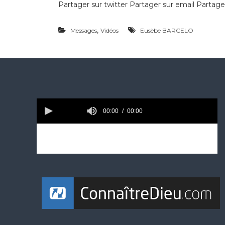
Partager sur twitter Partager sur email Partage
,
Messages
Vidéos
Eusèbe BARCELO