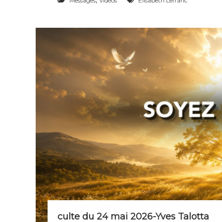
,
Messages
Vidéos
Elisabeth Lefranc
g
é
n
é
r
a
t
i
o
n
s
culte du 24 mai 2026-Yves Talotta