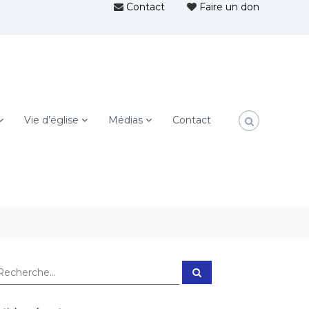
Contact
Faire un don
Vie d’église
Médias
Contact
R
e
c
h
e