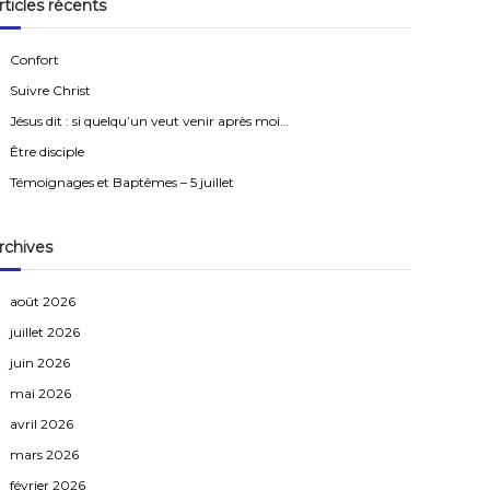
rticles récents
r
c
h
e
Confort
r
Suivre Christ
Jésus dit : si quelqu’un veut venir après moi…
Être disciple
Témoignages et Baptêmes – 5 juillet
rchives
août 2026
juillet 2026
juin 2026
mai 2026
avril 2026
mars 2026
février 2026