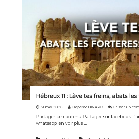
s
d
i
s
c
i
p
l
e
s
d
e
t
o
u
Hébreux 11 : Lève tes freins, abats le
t
31 mai 2026
Baptiste BINARD
Laisser un co
e
s
Partager ce contenu Partager sur facebook Part
l
whatsapp en voir plus …
e
s