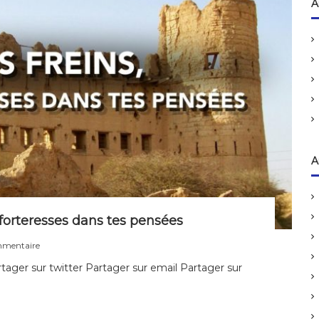
h
A
e
r
c
h
e
r
:
A
s forteresses dans tes pensées
s
mmentaire
u
ager sur twitter Partager sur email Partager sur
r
H
é
b