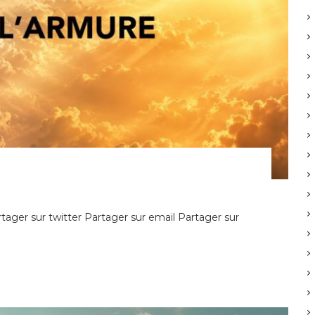
i
e
u
x
ager sur twitter Partager sur email Partager sur