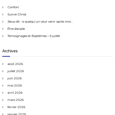
h
r
e
Confort
r
c
Suivre Christ
h
e
Jésus dit : si quelqu’un veut venir après moi…
r
Être disciple
:
Témoignages et Baptêmes – 5 juillet
Archives
août 2026
juillet 2026
juin 2026
mai 2026
avril 2026
mars 2026
février 2026
janvier 2026