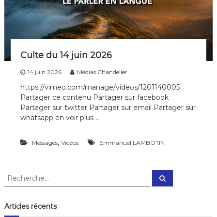
s
?
Culte du 14 juin 2026
14 juin 2026
Médias Chandelier
https://vimeo.com/manage/videos/1201140005
Partager ce contenu Partager sur facebook
Partager sur twitter Partager sur email Partager sur
whatsapp en voir plus …
,
Messages
Vidéos
Emmanuel LAMBOTIN
R
R
e
e
c
c
h
e
h
Articles récents
r
e
c