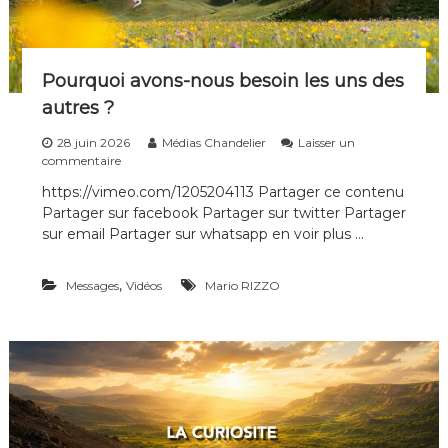
i
p
l
e
Pourquoi avons-nous besoin les uns des
s
d
autres ?
e
t
28 juin 2026
Médias Chandelier
Laisser un
o
s
commentaire
u
u
https://vimeo.com/1205204113 Partager ce contenu
t
r
e
Partager sur facebook Partager sur twitter Partager
P
s
o
sur email Partager sur whatsapp en voir plus …
l
u
e
r
s
,
Messages
q
Vidéos
Mario RIZZO
g
u
é
o
n
i
é
a
r
v
a
o
t
n
i
s
o
-