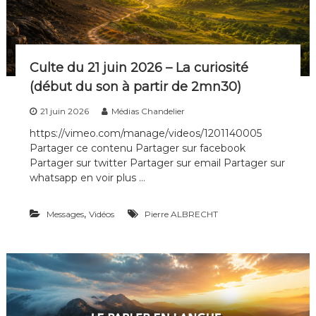
n
n
s
o
u
s
b
Culte du 21 juin 2026 – La curiosité
e
(début du son à partir de 2mn30)
s
o
21 juin 2026
Médias Chandelier
i
n
https://vimeo.com/manage/videos/1201140005
l
Partager ce contenu Partager sur facebook
e
Partager sur twitter Partager sur email Partager sur
s
whatsapp en voir plus …
u
n
s
,
Messages
Vidéos
Pierre ALBRECHT
d
e
s
a
u
t
r
e