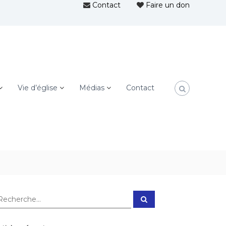
Contact
Faire un don
Vie d’église
Médias
Contact
R
e
c
h
e