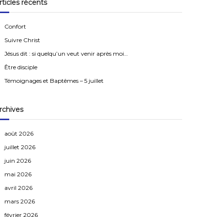
rticles récents
r
c
h
e
Confort
r
Suivre Christ
Jésus dit : si quelqu’un veut venir après moi…
Être disciple
Témoignages et Baptêmes – 5 juillet
rchives
août 2026
juillet 2026
juin 2026
mai 2026
avril 2026
mars 2026
février 2026