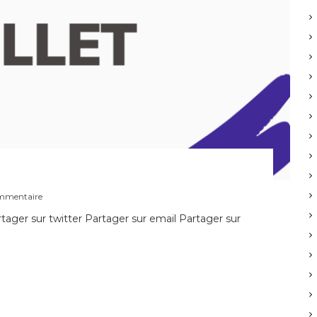
s
ommentaire
u
ager sur twitter Partager sur email Partager sur
r
C
u
l
t
e
d
u