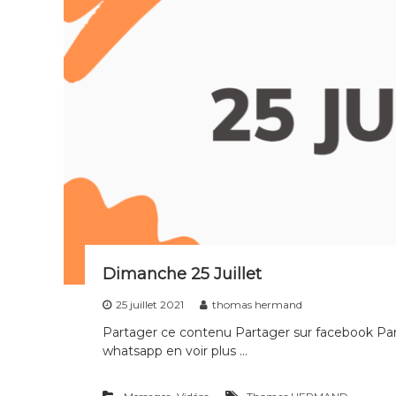
s
d
i
s
c
i
p
l
e
s
d
e
t
o
u
Dimanche 25 Juillet
t
25 juillet 2021
thomas hermand
e
s
Partager ce contenu Partager sur facebook Part
l
whatsapp en voir plus …
e
s