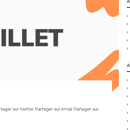
h
A
e
r
c
h
e
r
:
A
ager sur twitter Partager sur email Partager sur