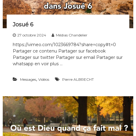
i
p
l
e
Josué 6
s
d
27 octobre 2024
Médias Chandelier
e
t
https://vimeo.com/1023669784?share=copy#t=0
o
Partager ce contenu Partager sur facebook
u
Partager sur twitter Partager sur email Partager sur
t
whatsapp en voir plus …
e
s
l
,
Messages
Vidéos
Pierre ALBRECHT
e
s
g
é
n
é
r
a
t
i
o