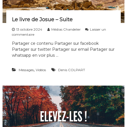
Le livre de Josue – Suite
13 octobre 2024
Médias Chandelier
Laisser un
s
commentaire
u
Partager ce contenu Partager sur facebook
r
Partager sur twitter Partager sur email Partager sur
L
e
whatsapp en voir plus …
l
i
,
Messages
v
Vidéos
Denis COLPART
r
e
d
e
J
o
s
u
e
–
S