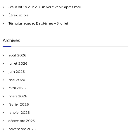
e
Jésus dit : si quelqu’un veut venir après moi…
r
Être disciple
:
Témoignages et Baptêmes – 5 juillet
Archives
août 2026
juillet 2026
juin 2026
mai 2026
avril 2026
mars 2026
février 2026
janvier 2026
décembre 2025
novembre 2025