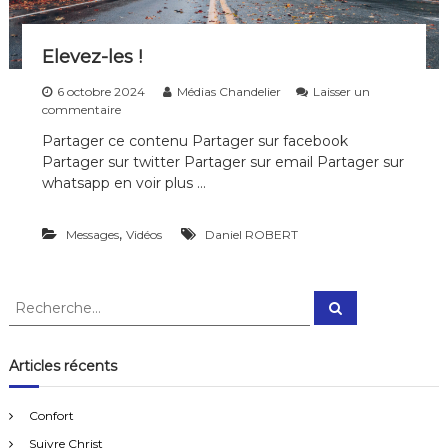
u
i
t
Elevez-les !
e
6 octobre 2024
Médias Chandelier
Laisser un
s
commentaire
u
Partager ce contenu Partager sur facebook
r
Partager sur twitter Partager sur email Partager sur
E
l
whatsapp en voir plus …
e
v
,
Messages
e
Vidéos
Daniel ROBERT
z
-
l
R
R
e
e
e
s
c
c
!
h
e
h
Articles récents
r
e
c
h
r
e
Confort
r
c
Suivre Christ
h