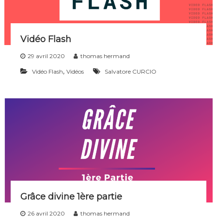
i
p
l
e
Vidéo Flash
s
d
29 avril 2020
thomas hermand
e
t
,
Vidéo Flash
Vidéos
Salvatore CURCIO
o
u
t
e
s
l
e
s
g
é
n
é
r
a
Grâce divine 1ère partie
t
i
26 avril 2020
thomas hermand
o