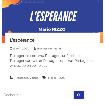
L’espérance
5 avril 2020
thomas hermand
Partager ce contenu Partager sur facebook
Partager sur twitter Partager sur email Partager sur
whatsapp en voir plus …
,
Messages
Vidéos
Mario RIZZO
R
R
e
e
c
c
h