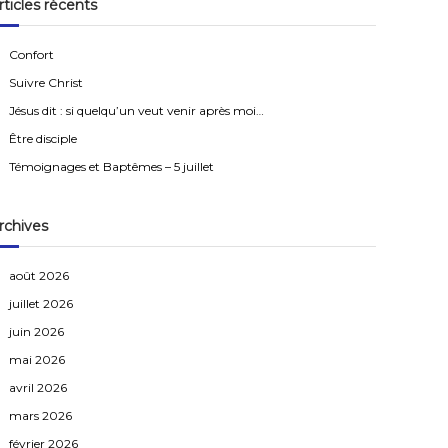
rticles récents
r
c
h
e
Confort
r
Suivre Christ
Jésus dit : si quelqu’un veut venir après moi…
Être disciple
Témoignages et Baptêmes – 5 juillet
rchives
août 2026
juillet 2026
juin 2026
mai 2026
avril 2026
mars 2026
février 2026