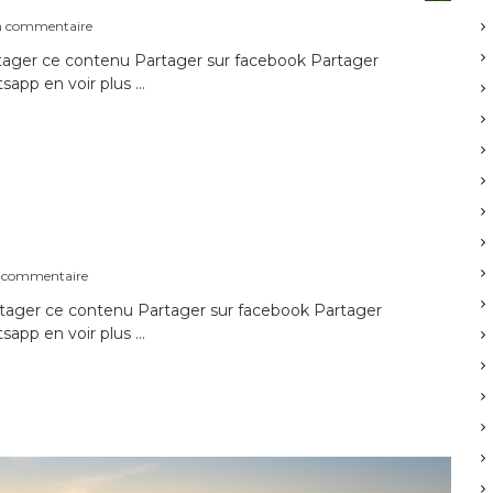
s
un commentaire
u
ager ce contenu Partager sur facebook Partager
r
sapp en voir plus …
C
u
l
t
e
d
u
2
2
o
s
n commentaire
c
u
t
ager ce contenu Partager sur facebook Partager
r
o
sapp en voir plus …
C
b
u
r
l
e
t
2
e
0
d
2
u
3
1
5