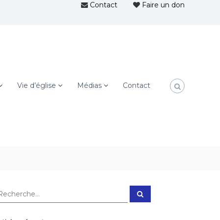
Contact
Faire un don
Vie d’église
Médias
Contact
R
e
c
h
e