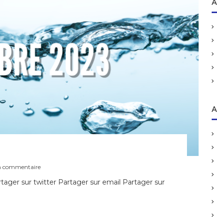
h
A
e
r
c
h
e
r
:
A
s
un commentaire
u
ager sur twitter Partager sur email Partager sur
r
C
u
l