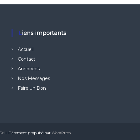
2
3
Liens importants
Accueil
Contact
Annonces
Nos Messages
Faire un Don
rill
. Fièrement propulsé par
WordPress