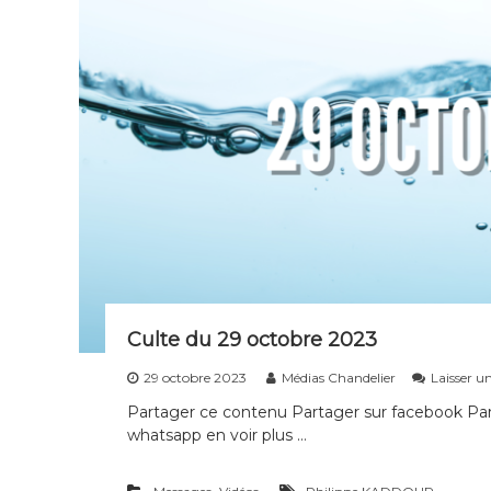
s
d
i
s
c
i
p
l
e
s
d
e
t
o
u
Culte du 29 octobre 2023
t
29 octobre 2023
Médias Chandelier
Laisser 
e
s
Partager ce contenu Partager sur facebook Part
l
whatsapp en voir plus …
e
s