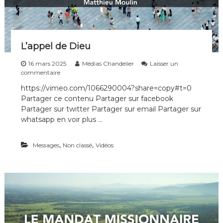
L’appel de Dieu
16 mars 2025
Médias Chandelier
Laisser un
s
commentaire
u
https://vimeo.com/1066290004?share=copy#t=0
r
Partager ce contenu Partager sur facebook
L
’
Partager sur twitter Partager sur email Partager sur
a
whatsapp en voir plus …
p
p
e
,
,
Messages
Non classé
Vidéos
l
d
e
D
i
e
u