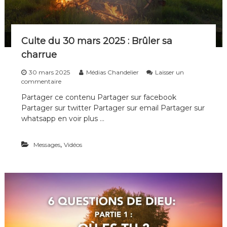
i
p
l
e
Culte du 30 mars 2025 : Brûler sa
s
d
charrue
e
t
30 mars 2025
Médias Chandelier
Laisser un
o
s
commentaire
u
u
Partager ce contenu Partager sur facebook
t
r
e
Partager sur twitter Partager sur email Partager sur
C
s
u
whatsapp en voir plus …
l
l
e
t
s
,
Messages
e
Vidéos
g
d
é
u
n
3
é
0
r
m
a
a
t
r
i
s
o
2