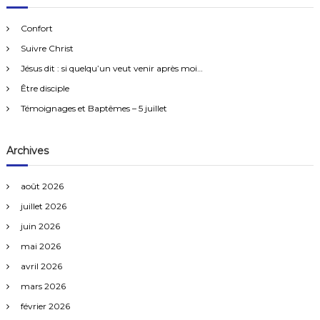
i
e
c
h
o
r
e
n
Confort
r
c
n
Suivre Christ
h
a
e
i
Jésus dit : si quelqu’un veut venir après moi…
r
r
Être disciple
e
:
–
Témoignages et Baptêmes – 5 juillet
B
e
n
Archives
j
a
m
août 2026
i
juillet 2026
n
H
juin 2026
U
mai 2026
G
U
avril 2026
E
N
mars 2026
I
février 2026
N