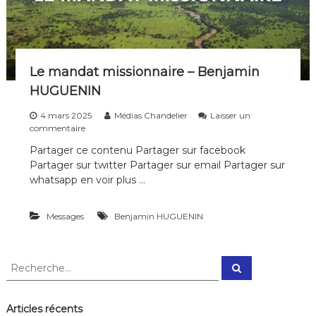
Le mandat missionnaire – Benjamin
HUGUENIN
4 mars 2025
Médias Chandelier
Laisser un
s
commentaire
u
Partager ce contenu Partager sur facebook
r
Partager sur twitter Partager sur email Partager sur
L
e
whatsapp en voir plus …
m
a
Messages
n
Benjamin HUGUENIN
d
a
t
R
R
m
e
e
i
c
c
s
h
e
h
s
Articles récents
r