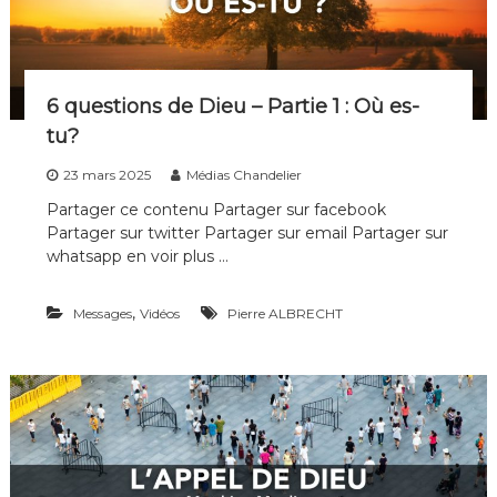
n
0
s
2
5
:
B
6 questions de Dieu – Partie 1 : Où es-
r
tu?
û
l
23 mars 2025
Médias Chandelier
e
r
Partager ce contenu Partager sur facebook
s
Partager sur twitter Partager sur email Partager sur
a
whatsapp en voir plus …
c
h
a
,
Messages
Vidéos
Pierre ALBRECHT
r
r
u
e