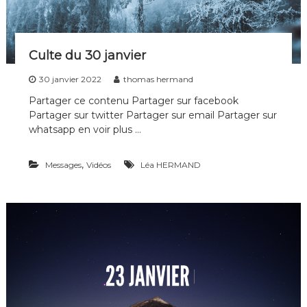
i
p
l
e
Culte du 30 janvier
s
d
30 janvier 2022
thomas hermand
e
t
Partager ce contenu Partager sur facebook
o
Partager sur twitter Partager sur email Partager sur
u
whatsapp en voir plus …
t
e
s
,
Messages
Vidéos
Léa HERMAND
l
e
s
g
é
n
é
r
a
t
i
o