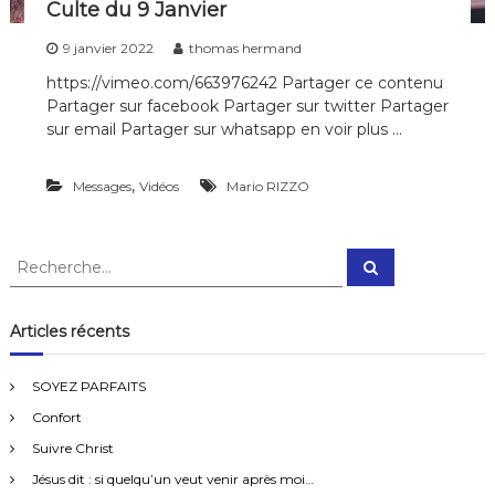
Culte du 9 Janvier
9 janvier 2022
thomas hermand
https://vimeo.com/663976242 Partager ce contenu
Partager sur facebook Partager sur twitter Partager
sur email Partager sur whatsapp en voir plus …
,
Messages
Vidéos
Mario RIZZO
R
R
e
e
c
c
h
e
h
Articles récents
r
e
c
h
r
e
SOYEZ PARFAITS
r
c
Confort
h
e
Suivre Christ
r
Jésus dit : si quelqu’un veut venir après moi…
: