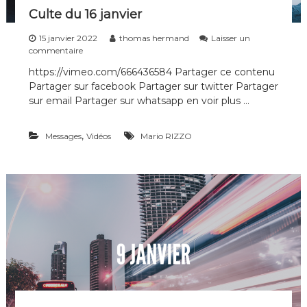
Culte du 16 janvier
15 janvier 2022
thomas hermand
Laisser un
s
commentaire
u
https://vimeo.com/666436584 Partager ce contenu
r
Partager sur facebook Partager sur twitter Partager
C
u
sur email Partager sur whatsapp en voir plus …
l
t
,
Messages
e
Vidéos
Mario RIZZO
d
u
1
6
j
a
n
v
i
e
r