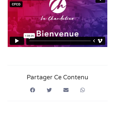
n
s
Partager Ce Contenu