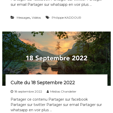
u
sur email Partager sur whatsapp en voir plus …
l
t
,
Messages
e
Vidéos
Philippe KADDOUR
d
u
2
6
F
é
v
r
i
e
r
2
0
2
Culte du 18 Septembre 2022
3
18 septembre 2022
Médias Chandelier
Partager ce contenu Partager sur facebook
Partager sur twitter Partager sur email Partager sur
whatsapp en voir plus …