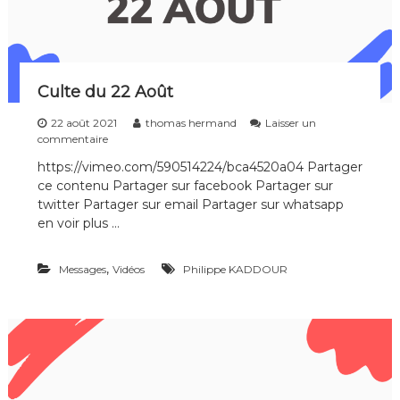
Culte du 22 Août
22 août 2021
thomas hermand
Laisser un
s
commentaire
u
https://vimeo.com/590514224/bca4520a04 Partager
r
ce contenu Partager sur facebook Partager sur
C
u
twitter Partager sur email Partager sur whatsapp
l
en voir plus …
t
e
d
,
Messages
Vidéos
Philippe KADDOUR
u
2
2
A
o
û
t