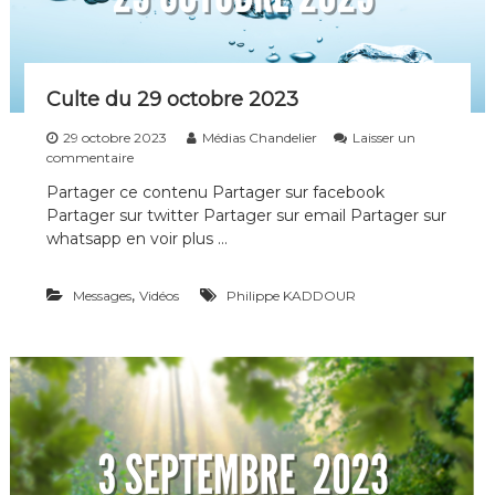
r
n
e
s
2
0
2
Culte du 29 octobre 2023
3
29 octobre 2023
Médias Chandelier
Laisser un
s
commentaire
u
Partager ce contenu Partager sur facebook
r
Partager sur twitter Partager sur email Partager sur
C
u
whatsapp en voir plus …
l
t
,
Messages
e
Vidéos
Philippe KADDOUR
d
u
2
9
o
c
t
o
b
r