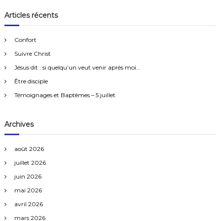
c
h
i
e
h
Articles récents
r
e
c
g
h
r
e
Confort
r
c
a
Suivre Christ
h
e
Jésus dit : si quelqu’un veut venir après moi…
t
r
Être disciple
:
Témoignages et Baptêmes – 5 juillet
i
o
Archives
n
août 2026
d
juillet 2026
juin 2026
e
mai 2026
avril 2026
s
mars 2026