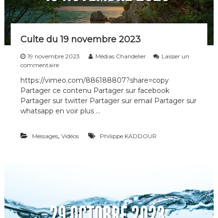
i
p
l
e
Culte du 19 novembre 2023
s
d
19 novembre 2023
Médias Chandelier
Laisser un
e
s
commentaire
t
u
o
https://vimeo.com/886188807?share=copy
r
u
Partager ce contenu Partager sur facebook
C
t
u
Partager sur twitter Partager sur email Partager sur
e
l
whatsapp en voir plus …
s
t
l
e
e
d
,
Messages
Vidéos
Philippe KADDOUR
s
u
g
1
é
9
n
n
é
o
r
v
a
e
t
m
i
b
o