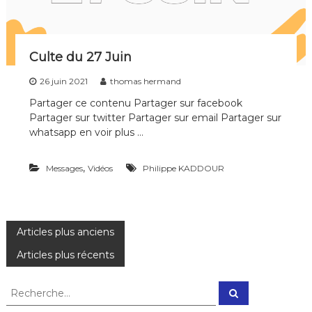
Culte du 27 Juin
26 juin 2021
thomas hermand
Partager ce contenu Partager sur facebook
Partager sur twitter Partager sur email Partager sur
whatsapp en voir plus …
,
Messages
Vidéos
Philippe KADDOUR
N
Articles plus anciens
Articles plus récents
a
R
v
R
e
e
c