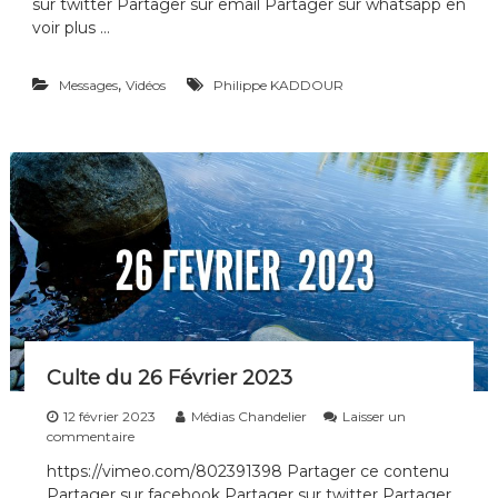
sur twitter Partager sur email Partager sur whatsapp en
C
u
voir plus …
l
t
,
Messages
e
Vidéos
Philippe KADDOUR
d
u
2
1
m
a
i
2
0
2
3
Culte du 26 Février 2023
12 février 2023
Médias Chandelier
Laisser un
s
commentaire
u
https://vimeo.com/802391398 Partager ce contenu
r
Partager sur facebook Partager sur twitter Partager
C