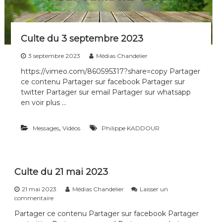
e
2
0
2
Culte du 3 septembre 2023
3
3 septembre 2023
Médias Chandelier
https://vimeo.com/860595317?share=copy Partager
ce contenu Partager sur facebook Partager sur
twitter Partager sur email Partager sur whatsapp
en voir plus …
,
Messages
Vidéos
Philippe KADDOUR
Culte du 21 mai 2023
21 mai 2023
Médias Chandelier
Laisser un
s
commentaire
u
Partager ce contenu Partager sur facebook Partager
r