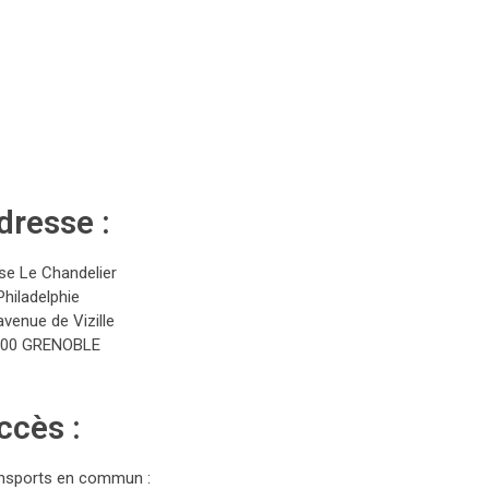
dresse :
ise Le Chandelier
Philadelphie
avenue de Vizille
100 GRENOBLE
ccès :
nsports en commun :