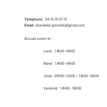
s
d
i
s
Téléphone
: 04.76.70.47.70
c
Email
: chandelier.grenoble@gmail.com
i
p
l
Accueil ouvert le :
e
s
Lundi : 14h00-18h00
d
e
t
Mardi : 14h00-18h00
o
u
Jeudi : 09h00-12h00 / 14h00-18h00
t
e
s
Vendredi : 14h00–18h00
l
e
s