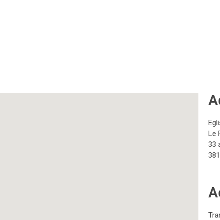
A
Egl
Le 
33 
38
A
Tra