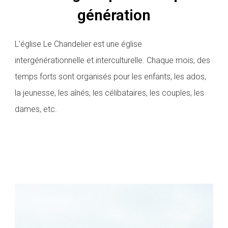
i
génération
p
l
e
L’église Le Chandelier est une église
s
d
intergénérationnelle et interculturelle. Chaque mois, des
e
t
temps forts sont organisés pour les enfants, les ados,
o
u
la jeunesse, les aînés, les célibataires, les couples, les
t
e
dames, etc.
s
l
e
s
g
é
n
é
r
a
t
i
o