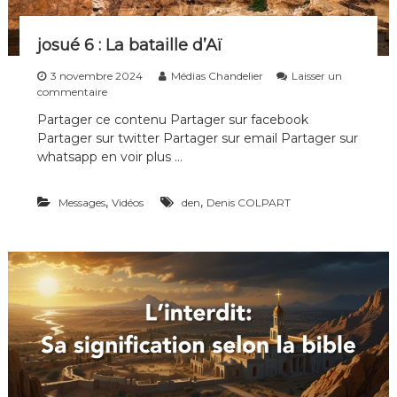
josué 6 : La bataille d’Aï
3 novembre 2024
Médias Chandelier
Laisser un
s
commentaire
u
Partager ce contenu Partager sur facebook
r
Partager sur twitter Partager sur email Partager sur
j
o
whatsapp en voir plus …
s
u
,
,
Messages
é
Vidéos
den
Denis COLPART
6
:
L
a
b
a
t
a
i
l
l
e