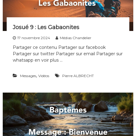
c
n
h
s
a
i
r
Josué 9 : Les Gabaonites
17 novembre 2024
Médias Chandelier
Partager ce contenu Partager sur facebook
Partager sur twitter Partager sur email Partager sur
whatsapp en voir plus …
,
Messages
Vidéos
Pierre ALBRECHT