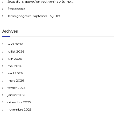
e
i
Jésus dit : si quelqu’un veut venir après moi…
r
n
Être disciple
t
:
e
Témoignages et Baptêmes – 5 juillet
r
d
i
Archives
t
d
a
août 2026
n
juillet 2026
s
l
juin 2026
a
mai 2026
B
i
avril 2026
b
l
mars 2026
e
février 2026
janvier 2026
décembre 2025
novembre 2025