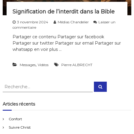
d
’
Signification de l’interdit dans la Bible
A
ï
3 novembre 2024
Médias Chandelier
Laisser un
s
commentaire
u
Partager ce contenu Partager sur facebook
r
Partager sur twitter Partager sur email Partager sur
S
i
whatsapp en voir plus …
g
n
,
Messages
i
Vidéos
Pierre ALBRECHT
f
i
c
R
R
a
e
e
t
c
c
i
h
e
h
o
Articles récents
r
n
e
c
h
d
r
e
e
Confort
r
c
l
Suivre Christ
h
’