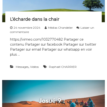
i
p
l
e
L’écharde dans la chair
s
d
24 novembre 2024
Médias Chandelier
Laisser un
e
s
commentaire
t
u
o
https://vimeo.com/1032770482 Partager ce
r
u
contenu Partager sur facebook Partager sur twitter
L
t
’
Partager sur email Partager sur whatsapp en voir
e
é
plus …
s
c
l
h
e
a
,
Messages
Vidéos
Raphaël CHARRIER
s
r
g
d
é
e
n
d
é
a
r
n
a
s
t
l
i
a
o