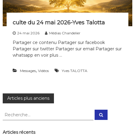
e
s
f
r
culte du 24 mai 2026-Yves Talotta
e
i
24 mai 2026
Médias Chandelier
n
Partager ce contenu Partager sur facebook
s
,
Partager sur twitter Partager sur email Partager sur
a
whatsapp en voir plus …
b
a
t
,
Messages
Vidéos
Yves TALOTTA
s
l
e
s
f
N
Articles plus anciens
o
r
a
R
t
R
e
e
e
c
r
v
c
h
e
e
h
Articles récents
r
s