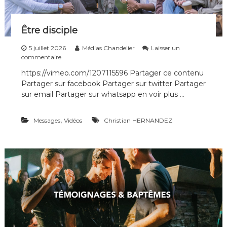
Être disciple
5 juillet 2026
Médias Chandelier
Laisser un
s
commentaire
u
https://vimeo.com/1207115596 Partager ce contenu
r
Partager sur facebook Partager sur twitter Partager
Ê
t
sur email Partager sur whatsapp en voir plus …
r
e
,
Messages
d
Vidéos
Christian HERNANDEZ
i
s
c
i
p
l
e