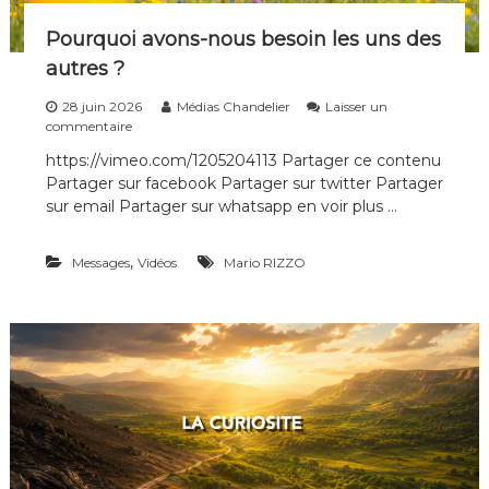
ê
m
Pourquoi avons-nous besoin les uns des
e
autres ?
s
–
28 juin 2026
Médias Chandelier
Laisser un
5
s
commentaire
j
u
u
https://vimeo.com/1205204113 Partager ce contenu
r
i
Partager sur facebook Partager sur twitter Partager
P
l
o
sur email Partager sur whatsapp en voir plus …
l
u
e
r
t
,
Messages
q
Vidéos
Mario RIZZO
u
o
i
a
v
o
n
s
-
n
o