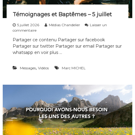
Témoignages et Baptêmes – 5 juillet
5 juillet 2026
Médias Chandelier
Laisser un
s
commentaire
u
Partager ce contenu Partager sur facebook
r
Partager sur twitter Partager sur email Partager sur
T
é
whatsapp en voir plus …
m
o
,
Messages
i
Vidéos
Marc MICHEL
g
n
a
g
e
s
e
t
B
a
p
t