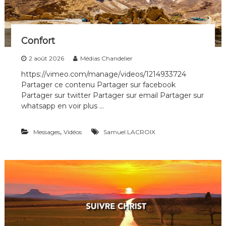
i
p
l
e
Confort
s
d
2 août 2026
Médias Chandelier
e
t
https://vimeo.com/manage/videos/1214933724
o
Partager ce contenu Partager sur facebook
u
Partager sur twitter Partager sur email Partager sur
t
whatsapp en voir plus …
e
s
l
,
Messages
Vidéos
Samuel LACROIX
e
s
g
é
n
é
r
a
t
i
o