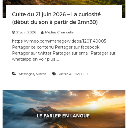
u
s
b
Culte du 21 juin 2026 – La curiosité
e
(début du son à partir de 2mn30)
s
o
21 juin 2026
Médias Chandelier
i
n
https://vimeo.com/manage/videos/1201140005
l
Partager ce contenu Partager sur facebook
e
Partager sur twitter Partager sur email Partager sur
s
whatsapp en voir plus …
u
n
s
,
Messages
Vidéos
Pierre ALBRECHT
d
e
s
a
u
t
r
e
s
?