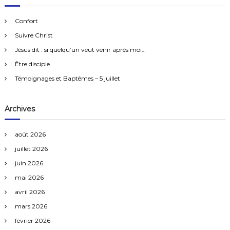
e
i
c
s
h
r
e
e
Confort
r
c
s
g
Suivre Christ
h
d
a
e
Jésus dit : si quelqu’un veut venir après moi…
a
n
r
s
Être disciple
:
t
t
Témoignages et Baptêmes – 5 juillet
e
s
i
p
Archives
e
n
o
s
août 2026
é
n
e
juillet 2026
s
juin 2026
d
mai 2026
e
avril 2026
mars 2026
s
février 2026