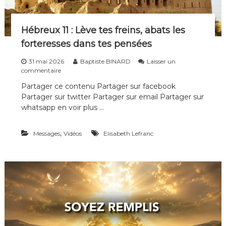
Hébreux 11 : Lève tes freins, abats les
forteresses dans tes pensées
31 mai 2026
Baptiste BINARD
Laisser un
s
commentaire
u
Partager ce contenu Partager sur facebook
r
Partager sur twitter Partager sur email Partager sur
H
é
whatsapp en voir plus …
b
r
,
Messages
e
Vidéos
Elisabeth Lefranc
u
x
1
1
:
L
è
v
e
t