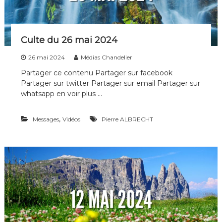
i
p
l
e
Culte du 26 mai 2024
s
d
26 mai 2024
Médias Chandelier
e
t
Partager ce contenu Partager sur facebook
o
Partager sur twitter Partager sur email Partager sur
u
whatsapp en voir plus …
t
e
s
,
Messages
Vidéos
Pierre ALBRECHT
l
e
s
g
é
n
é
r
a
t
i
o