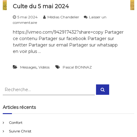
Culte du 5 mai 2024
5 mai 2024
Médias Chandelier
Laisser un
s
commentaire
u
https://vimeo.com/942917432?share=copy Partager
r
ce contenu Partager sur facebook Partager sur
C
u
twitter Partager sur email Partager sur whatsapp
l
en voir plus …
t
e
d
,
Messages
Vidéos
Pascal BONNAZ
u
5
m
R
a
R
e
e
i
c
c
2
h
e
0
h
Articles récents
r
2
e
c
4
h
r
e
Confort
r
c
Suivre Christ
h