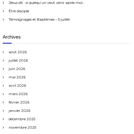
e
Jésus dit : si quelqu’un veut venir après moi…
r
Être disciple
:
Témoignages et Baptêmes – 5 juillet
Archives
août 2026
juillet 2026
juin 2026
mai 2026
avril 2026
mars 2026
février 2026
janvier 2026
décembre 2025
novembre 2025