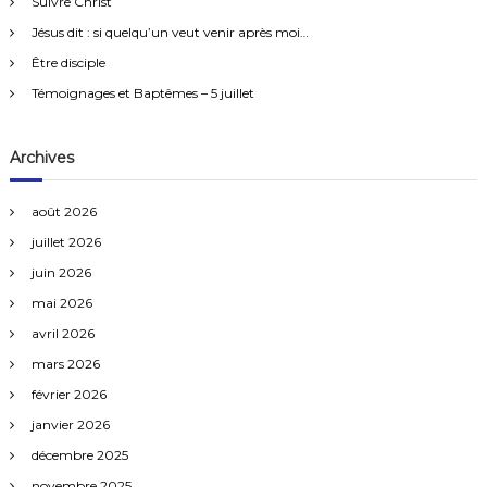
Suivre Christ
h
n
e
Jésus dit : si quelqu’un veut venir après moi…
s
r
Être disciple
:
Témoignages et Baptêmes – 5 juillet
Archives
août 2026
juillet 2026
juin 2026
mai 2026
avril 2026
mars 2026
février 2026
janvier 2026
décembre 2025
novembre 2025