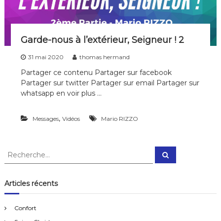
i
p
l
e
Garde-nous à l’extérieur, Seigneur ! 2
s
d
31 mai 2020
thomas hermand
e
t
Partager ce contenu Partager sur facebook
o
Partager sur twitter Partager sur email Partager sur
u
whatsapp en voir plus …
t
e
s
,
Messages
Vidéos
Mario RIZZO
l
e
s
g
R
R
é
e
e
n
c
c
h
é
e
h
Articles récents
r
r
e
c
a
h
t
r
e
Confort
i
r
c
o