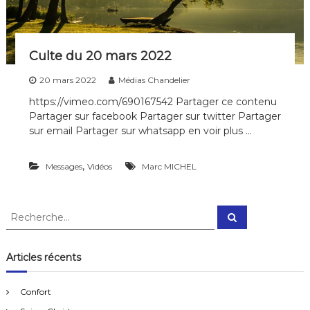
i
p
l
e
Culte du 20 mars 2022
s
d
20 mars 2022
Médias Chandelier
e
t
https://vimeo.com/690167542 Partager ce contenu
o
Partager sur facebook Partager sur twitter Partager
u
sur email Partager sur whatsapp en voir plus …
t
e
s
,
Messages
Vidéos
Marc MICHEL
l
e
s
g
R
R
é
e
e
n
c
c
h
é
e
h
Articles récents
r
r
e
c
a
h
t
r
e
Confort
i
r
c
o