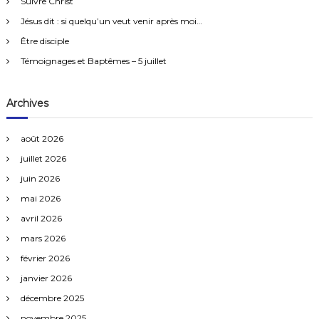
Suivre Christ
h
n
e
Jésus dit : si quelqu’un veut venir après moi…
s
r
Être disciple
:
Témoignages et Baptêmes – 5 juillet
Archives
août 2026
juillet 2026
juin 2026
mai 2026
avril 2026
mars 2026
février 2026
janvier 2026
décembre 2025
novembre 2025