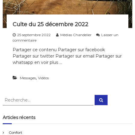
i
p
l
e
Culte du 25 décembre 2022
s
d
25 septembre 2022
Médias Chandelier
Laisser un
e
s
commentaire
t
u
o
Partager ce contenu Partager sur facebook
r
u
Partager sur twitter Partager sur email Partager sur
C
t
u
whatsapp en voir plus …
e
l
s
t
l
,
Messages
e
Vidéos
e
d
s
u
g
2
é
R
R
5
n
e
e
d
é
c
c
é
h
r
e
h
c
Articles récents
a
r
e
e
c
t
h
m
i
r
e
b
Confort
o
r