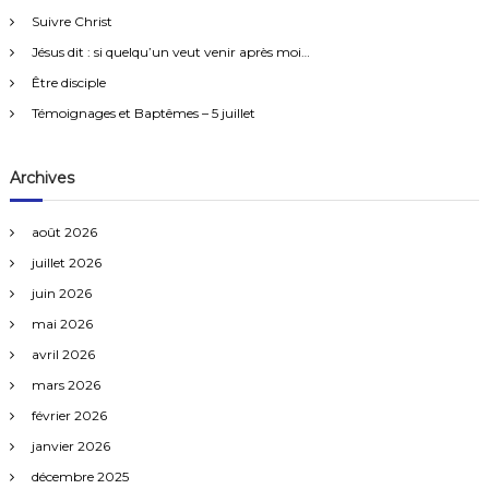
c
r
n
Suivre Christ
h
e
s
e
2
Jésus dit : si quelqu’un veut venir après moi…
r
0
Être disciple
2
:
2
Témoignages et Baptêmes – 5 juillet
Archives
août 2026
juillet 2026
juin 2026
mai 2026
avril 2026
mars 2026
février 2026
janvier 2026
décembre 2025