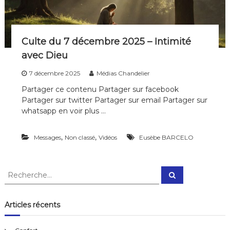
i
p
l
e
Culte du 7 décembre 2025 – Intimité
s
d
avec Dieu
e
t
7 décembre 2025
Médias Chandelier
o
Partager ce contenu Partager sur facebook
u
t
Partager sur twitter Partager sur email Partager sur
e
whatsapp en voir plus …
s
l
e
,
,
Messages
Non classé
Vidéos
Eusèbe BARCELO
s
g
é
R
n
R
e
e
é
c
r
c
h
e
a
h
Articles récents
r
t
e
c
i
h
r
e
o