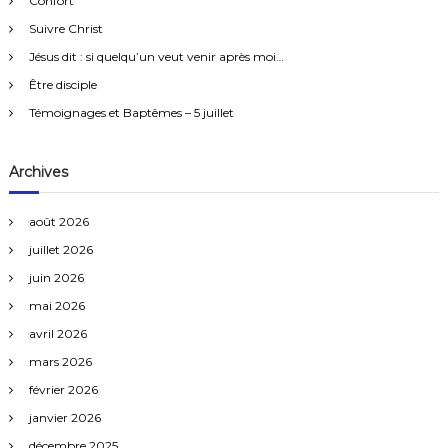
Confort
r
c
n
Suivre Christ
h
s
e
Jésus dit : si quelqu’un veut venir après moi…
r
Être disciple
:
Témoignages et Baptêmes – 5 juillet
Archives
août 2026
juillet 2026
juin 2026
mai 2026
avril 2026
mars 2026
février 2026
janvier 2026
décembre 2025