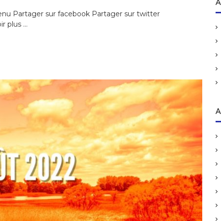
h
A
e
nu Partager sur facebook Partager sur twitter
r
r plus …
c
h
e
r
:
A