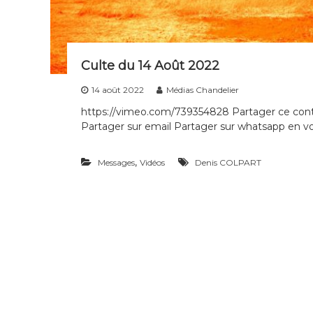
g
é
n
é
r
Culte du 14 Août 2022
a
14 août 2022
Médias Chandelier
t
i
https://vimeo.com/739354828 Partager ce conte
o
Partager sur email Partager sur whatsapp en voi
n
s
,
Messages
Vidéos
Denis COLPART