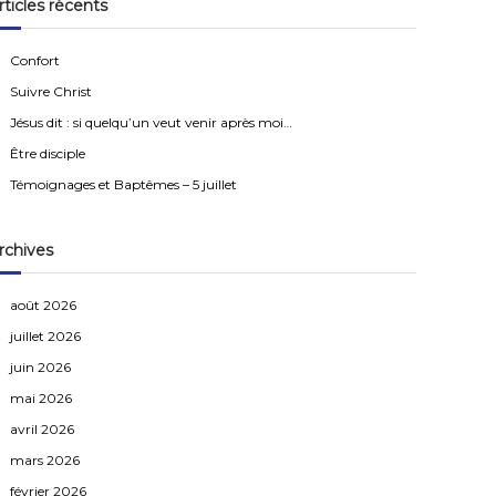
rticles récents
r
c
h
e
Confort
r
Suivre Christ
Jésus dit : si quelqu’un veut venir après moi…
Être disciple
Témoignages et Baptêmes – 5 juillet
rchives
août 2026
juillet 2026
juin 2026
mai 2026
avril 2026
mars 2026
février 2026