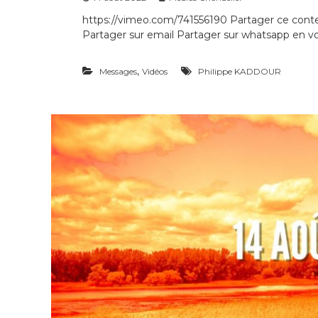
s
https://vimeo.com/741556190 Partager ce conte
d
Partager sur email Partager sur whatsapp en voi
i
s
c
,
Messages
Vidéos
Philippe KADDOUR
i
p
l
e
s
d
e
t
o
u
t
e
s
l
e
s