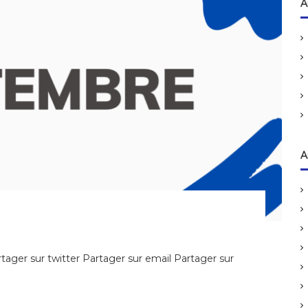
h
A
e
r
c
h
e
r
:
A
ager sur twitter Partager sur email Partager sur