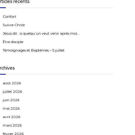
rticles récents
r
c
h
e
Confort
r
Suivre Christ
Jésus dit : si quelqu’un veut venir après moi…
Être disciple
Témoignages et Baptêmes – 5 juillet
rchives
août 2026
juillet 2026
juin 2026
mai 2026
avril 2026
mars 2026
février 2026