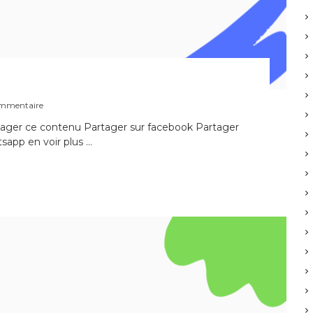
s
ommentaire
u
ager ce contenu Partager sur facebook Partager
r
sapp en voir plus …
C
u
l
t
e
d
u
2
2
A
o
û
t