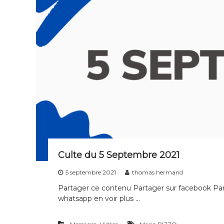
s
d
i
s
c
i
p
l
e
s
d
e
t
o
u
Culte du 5 Septembre 2021
t
5 septembre 2021
thomas hermand
e
s
Partager ce contenu Partager sur facebook Part
l
whatsapp en voir plus …
e
s