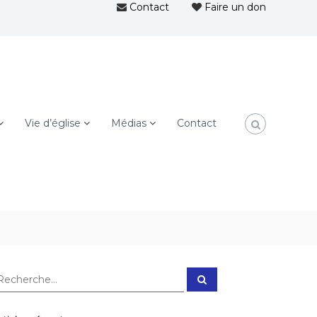
Contact
Faire un don
Vie d’église
Médias
Contact
R
e
c
h
e